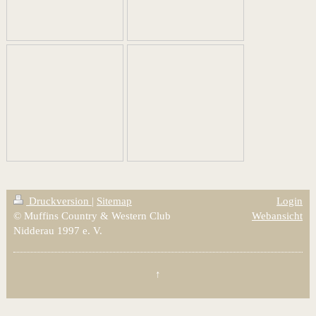
Druckversion
|
Sitemap
Login
© Muffins Country & Western Club
Webansicht
Nidderau 1997 e. V.
↑